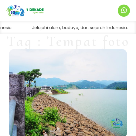
Hubung
nesia.
Jelajahi alam, budaya, dan sejarah Indonesia.
Kami
Tag : Tempat foto
estetik di
Wonogiri